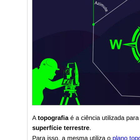
A
topografia
é a ciência utilizada par
superfície terrestre
.
Para isso, a mesma utiliza o
plano top