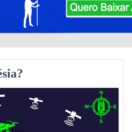
ésia?