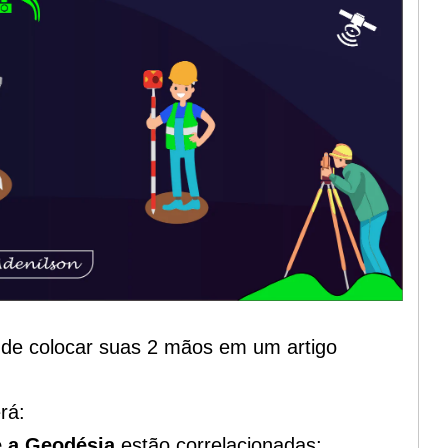
 de colocar suas 2 mãos em um artigo
rá:
e a Geodésia
estão correlacionadas;