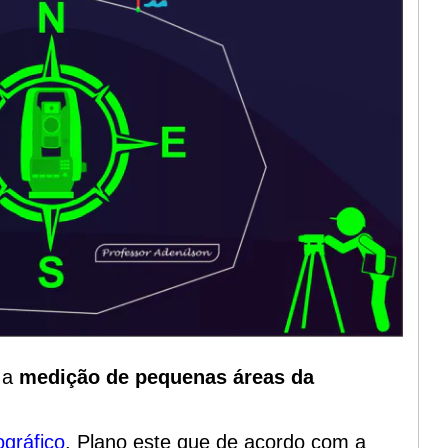
a a
medição de pequenas áreas da
ográfico
. Plano este que de acordo com a