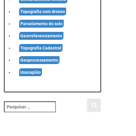
Topografia com drones
Parcelamento do solo
Georreferenciamento
Topografia Cadastral
Geoprocessamento
Usucapião
P
e
s
q
u