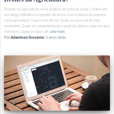
Drones na agricultura, você acabou de colocar suas 2 mãos em
um artigo definitivo a respeito do tema. Com a leitura do mesmo
você aprenderá: O que é um drone; Quais os tipos de drones
existentes; Quais as características e quando utilizar cada um dos
mesmos; Quais os tipos de
Leia mais
Por
Adenilson Giovanini
,
5 anos
atrás