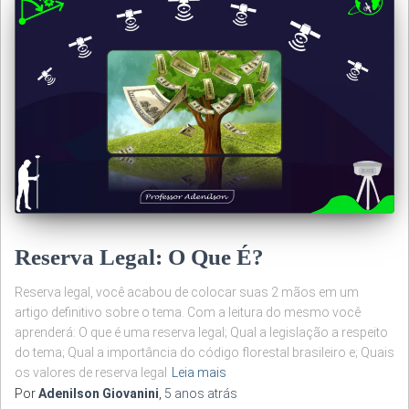
Reserva Legal: O Que É?
Reserva legal, você acabou de colocar suas 2 mãos em um
artigo definitivo sobre o tema. Com a leitura do mesmo você
aprenderá: O que é uma reserva legal; Qual a legislação a respeito
do tema; Qual a importância do código florestal brasileiro e; Quais
os valores de reserva legal
Leia mais
Por
Adenilson Giovanini
,
5 anos
atrás