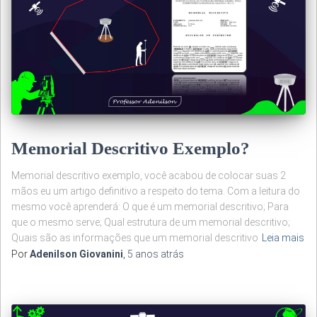
Memorial Descritivo Exemplo?
Memorial descritivo exemplo, você acabou de colocar suas 2
mãos eu um artigo definitivo a respeito do tema. Com a leitura do
mesmo você aprenderá: O que é um memorial descritivo; Para
que o mesmo serve; Qual estrutura de um memorial descritivo;
Quais são as informações que um memorial descritivo
Leia mais
Por
Adenilson Giovanini
,
5 anos
atrás