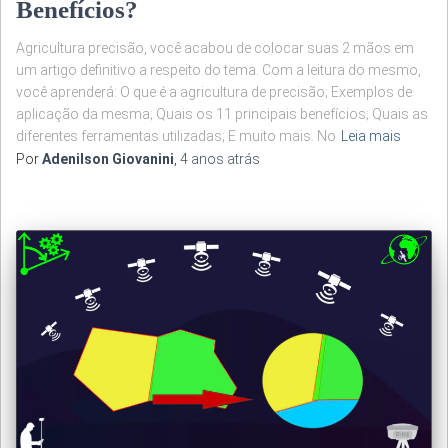
Benefícios?
Agricultura precisão, você acabou de colocar suas 2 mãos em
um artigo definitivo a respeito do tema. Com a leitura do mesmo,
você aprenderá: O que é a agricultura de precisão; Exemplos de
aplicação da mesma; Quais os 11 principais benefícios; Quais as
diferentes ferramentas utilizadas; E muito mais. No
Leia mais
Por
Adenilson Giovanini
,
4 anos
atrás