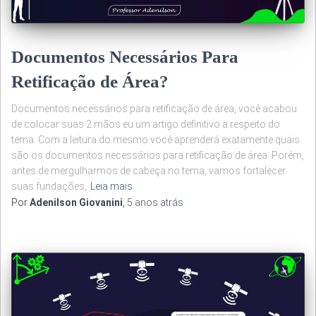
Documentos Necessários Para
Retificação de Área?
Documentos necessários para retificação de área, você acabou
de colocar suas 2 mãos eu um artigo definitivo a respeito do
tema. Com a leitura do mesmo você aprenderá exatamente quais
são os documentos necessários para retificação de área. Porém,
antes de mergulharmos de cabeça no tema, vamos fortalecer
suas fundações,
Leia mais
Por
Adenilson Giovanini
,
5 anos
atrás