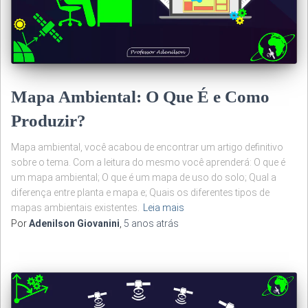
Mapa Ambiental: O Que É e Como
Produzir?
Mapa ambiental, você acabou de encontrar um artigo definitivo
sobre o tema. Com a leitura do mesmo você aprenderá: O que é
um mapa ambiental; O que é um mapa de uso do solo; Qual a
diferença entre planta e mapa e; Quais os diferentes tipos de
mapas ambientais existentes.
Leia mais
Por
Adenilson Giovanini
,
5 anos
atrás