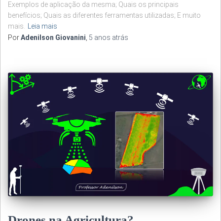
Exemplos de aplicação da mesma; Quais os principais
benefícios; Quais as diferentes ferramentas utilizadas; E muito
mais.
Leia mais
Por
Adenilson Giovanini
,
5 anos
atrás
Drones na Agricultura?