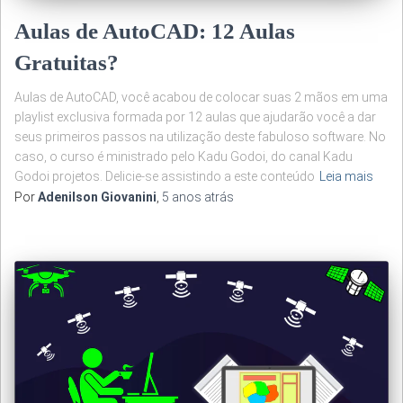
Aulas de AutoCAD: 12 Aulas
Gratuitas?
Aulas de AutoCAD, você acabou de colocar suas 2 mãos em uma
playlist exclusiva formada por 12 aulas que ajudarão você a dar
seus primeiros passos na utilização deste fabuloso software. No
caso, o curso é ministrado pelo Kadu Godoi, do canal Kadu
Godoi projetos. Delicie-se assistindo a este conteúdo
Leia mais
Por
Adenilson Giovanini
,
5 anos
atrás