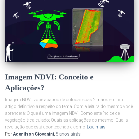
Imagem NDVI: Conceito e
Aplicações?
Imagem NDVI, você acabou de colocar suas 2 mãos em um
artigo definitivo a respeito do tema. Com a leitura do mesmo você
aprenderá: O que é uma imagem NDVI; Como este índice de
vegetação é calculado; Quais as aplicações do mesmo; Qual a
revolução que está acontecendo e como
Leia mais
Por
Adenilson Giovanini
,
5 anos
atrás