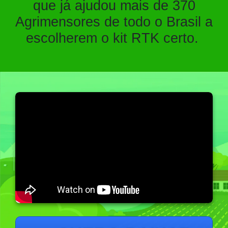
que já ajudou mais de 370
Agrimensores de todo o Brasil a
escolherem o kit RTK certo.