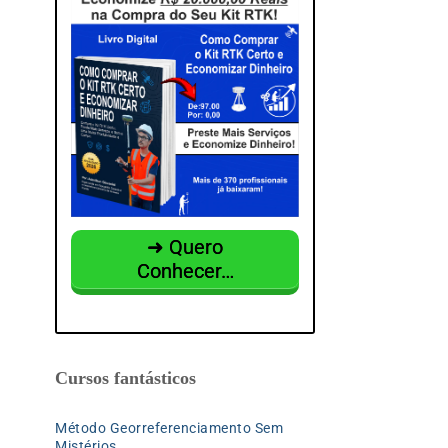
r
p
o
r
:
➜ Quero
Conhecer…
Cursos fantásticos
Método Georreferenciamento Sem
Mistérios