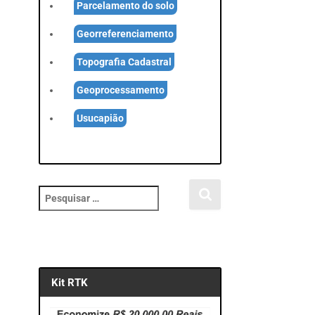
Parcelamento do solo
Georreferenciamento
Topografia Cadastral
Geoprocessamento
Usucapião
P
e
s
q
u
i
Kit RTK
s
a