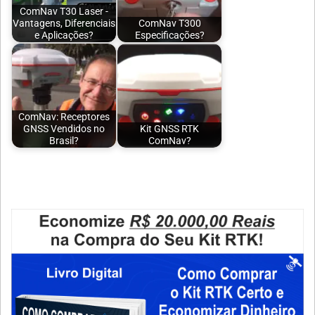
ComNav T30 Laser -
Vantagens, Diferenciais
ComNav T300
e Aplicações?
Especificações?
ComNav: Receptores
GNSS Vendidos no
Kit GNSS RTK
Brasil?
ComNav?