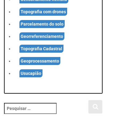
Topografia com drones
Parcelamento do solo
Georreferenciamento
Topografia Cadastral
Geoprocessamento
Usucapião
P
e
s
q
u