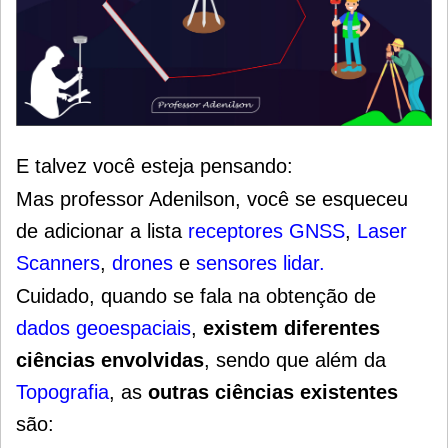
E talvez você esteja pensando:
Mas professor Adenilson, você se esqueceu
de adicionar a lista
receptores GNSS
,
Laser
Scanners
,
drones
e
sensores
lidar.
Cuidado, quando se fala na obtenção de
dados geoespaciais
,
existem diferentes
ciências envolvidas
, sendo que além da
Topografia
, as
outras ciências existentes
são: