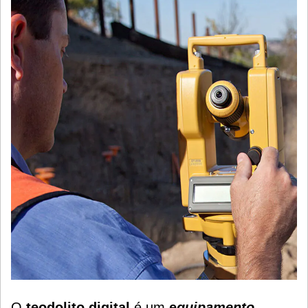
O
teodolito digital
é um
e
quipamento