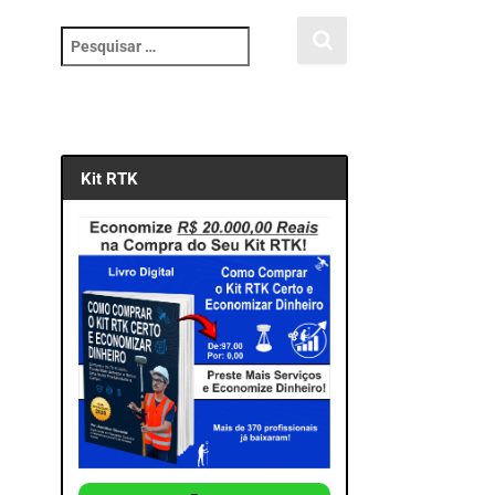
P
e
s
q
u
i
Kit RTK
s
a
r
p
o
r
: