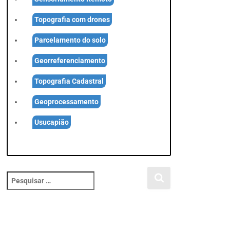
Topografia com drones
Parcelamento do solo
Georreferenciamento
Topografia Cadastral
Geoprocessamento
Usucapião
P
e
s
q
u