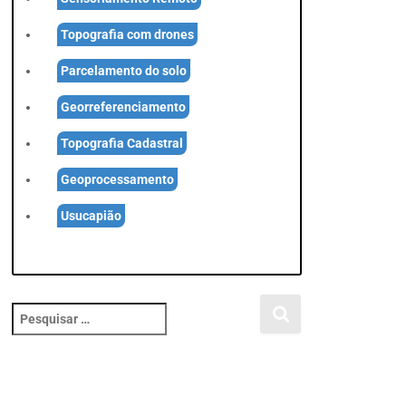
Topografia com drones
Parcelamento do solo
Georreferenciamento
Topografia Cadastral
Geoprocessamento
Usucapião
P
e
s
q
u