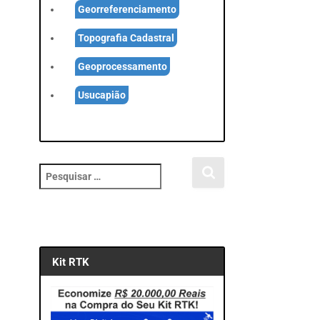
Georreferenciamento
Topografia Cadastral
Geoprocessamento
Usucapião
P
e
s
q
u
i
Kit RTK
s
a
r
p