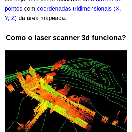
pontos
com
coordenadas tridimensionais (X,
Y, Z)
da área mapeada.
Como o laser scanner 3d funciona?