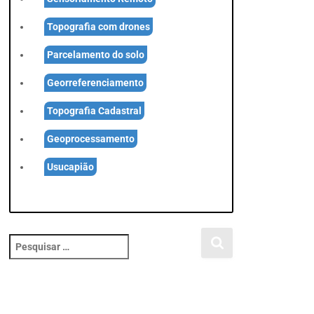
Topografia com drones
Parcelamento do solo
Georreferenciamento
Topografia Cadastral
Geoprocessamento
Usucapião
P
e
s
q
u