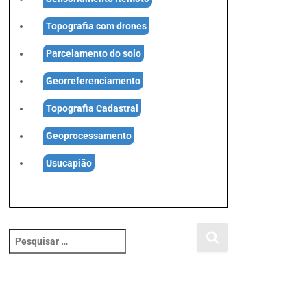
Topografia com drones
Parcelamento do solo
Georreferenciamento
Topografia Cadastral
Geoprocessamento
Usucapião
P
e
s
q
u