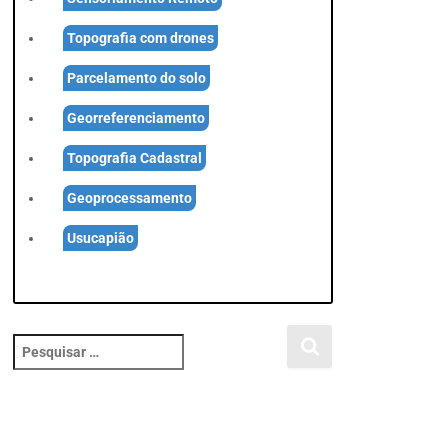
Topografia com drones
Parcelamento do solo
Georreferenciamento
Topografia Cadastral
Geoprocessamento
Usucapião
P
e
s
q
u