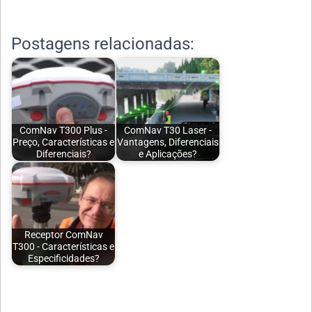
Postagens relacionadas:
ComNav T300 Plus -
ComNav T30 Laser -
Preço, Características e
Vantagens, Diferenciais
Diferenciais?
e Aplicações?
Receptor ComNav
T300 - Características e
Especificidades?