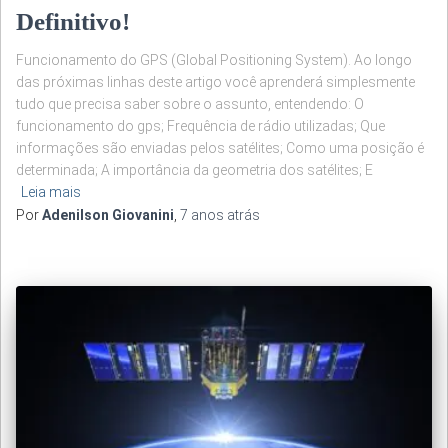
Definitivo!
Funcionamento do GPS (Global Positioning System). Ao longo
das próximas linhas deste artigo você aprenderá simplesmente
tudo que precisa saber sobre o assunto, entendendo: O
funcionamento do gps; Frequência de rádio utilizadas; Que
informações são enviadas pelos satélites; Como uma posição é
determinada; A importância da geometria dos satélites; E
Leia mais
Por
Adenilson Giovanini
,
7 anos
atrás