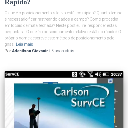
Rápido?
O que é o posicionamento relativo estático rápido? Quanto tempo
é necessário ficar rastreando dados a campo? Como proceder
em locais de mata fechada? Neste post eu irei responder estas
perguntas. O que é o posicionamento relativo estático rápido? O
próprio nome descreve este método de posicionamento pelo
gnss.
Leia mais
Por
Adenilson Giovanini
,
5 anos
atrás