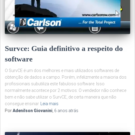
Survce: Guia definitivo a respeito do
software
O SurvCE é um dos melhores e mais utilizados softwares de
obtenção de dados a campo. Porém, infelizmente a maioria dos
profissionais subutiliza este fabuloso software. Isso
normalmente acontece por 2 motivos: O vendedor não conhece
bem e não sabe utilizar o SurvCE, de certa maneira que não
consegue ensinar
Leia mais
Por
Adenilson Giovanini
,
6 anos
atrás