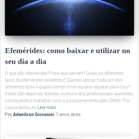
Efemérides: como baixar e utilizar no
seu dia a dia
O que são efemérides? Para que servem? Quais os diferentes
tipos de efemérides existentes? Quando utilizar cada um dos
diferentes tipos e quanto tempo é necessário esperar para isso?
Estas são algumas dúvidas comuns dos profissionais que estão
começando a trabalhar com o posicionamento pelo GNSS. Por
causa disso, eu
Leia mais
Por
Adenilson Giovanini
,
7 anos
atrás