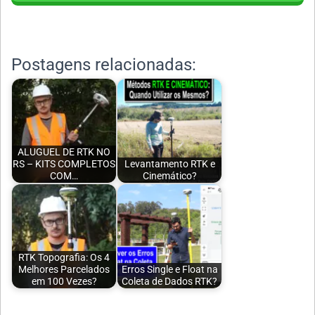
Postagens relacionadas:
ALUGUEL DE RTK NO
RS – KITS COMPLETOS
Levantamento RTK e
COM…
Cinemático?
RTK Topografia: Os 4
Melhores Parcelados
Erros Single e Float na
em 100 Vezes?
Coleta de Dados RTK?