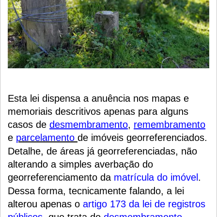
Esta lei dispensa a anuência nos mapas e
memoriais descritivos apenas para alguns
casos de
desmembramento
,
remembramento
e
parcelamento
d
e imóveis georreferenciados.
Detalhe, de áreas já georreferenciadas, não
alterando a simples averbação do
georreferenciamento da
matrícula do imóvel
.
Dessa forma, tecnicamente falando, a lei
alterou apenas o
artigo 173 da lei de registros
públicos
, que trata do
desmembramento
,