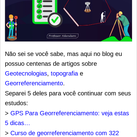
Não sei se você sabe, mas aqui no blog eu
possuo centenas de artigos sobre
Geotecnologias
,
topografia
e
Georreferenciamento
.
Separei 5 deles para você continuar com seus
estudos:
>
GPS Para Georreferenciamento: veja estas
5 dicas…
>
Curso de georreferenciamento com 322