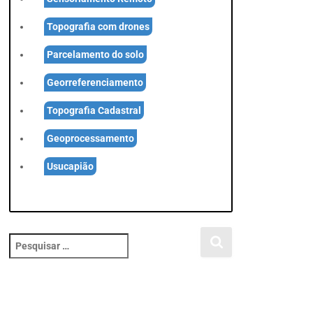
Topografia com drones
Parcelamento do solo
Georreferenciamento
Topografia Cadastral
Geoprocessamento
Usucapião
P
e
s
q
u