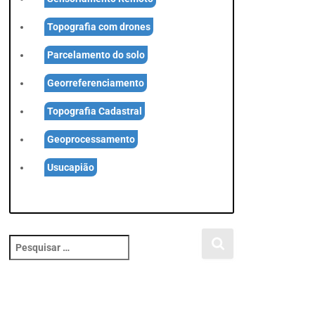
Topografia com drones
Parcelamento do solo
Georreferenciamento
Topografia Cadastral
Geoprocessamento
Usucapião
P
e
s
q
u