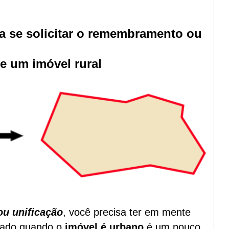
a se solicitar o remembramento ou
e um imóvel rural
u unificação
, você precisa ter em mente
tado quando o
imóvel é urbano
é um pouco