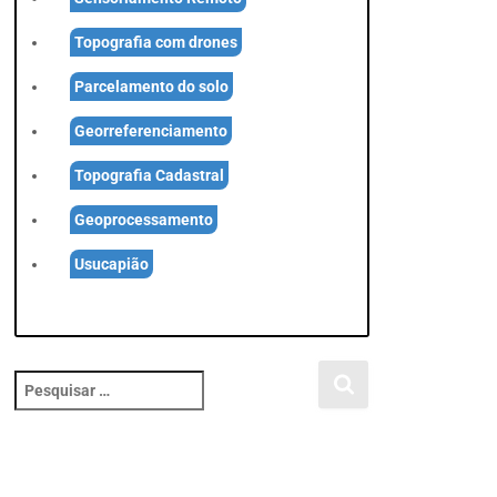
Topografia com drones
Parcelamento do solo
Georreferenciamento
Topografia Cadastral
Geoprocessamento
Usucapião
P
e
s
q
u