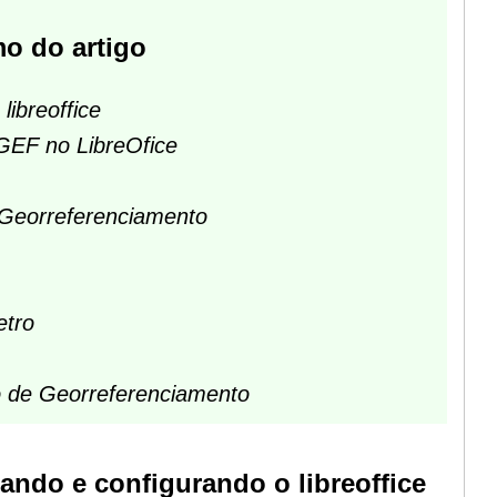
o do artigo
libreoffice
IGEF no LibreOfice
e Georreferenciamento
etro
o de Georreferenciamento
xando e configurando o libreoffice