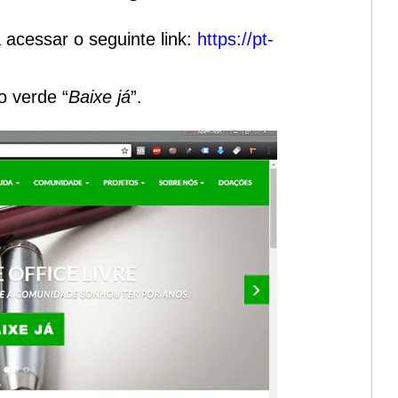
á acessar o seguinte link:
https://pt-
o verde “
Baixe já
”.