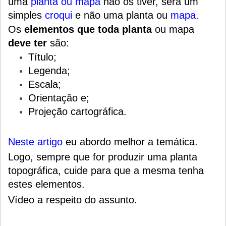
uma
planta ou mapa
não os tiver, será um
simples
croqui
e não uma planta ou
mapa
.
Os
elementos que toda planta
ou mapa
deve ter
são:
Título;
Legenda;
Escala;
Orientação e;
Projeção cartográfica.
Neste artig
o
eu abordo melhor a temática.
Logo, sempre que for produzir uma planta
topográfica, cuide para que a mesma tenha
estes elementos.
Vídeo a respeito do assunto.