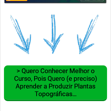
> Quero Conhecer Melhor o
Curso, Pois Quero (e preciso)
Aprender a Produzir Plantas
Topográficas…