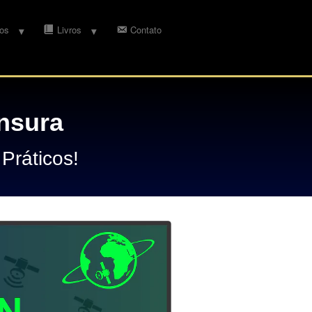
os
Livros
Contato
nsura
Práticos!