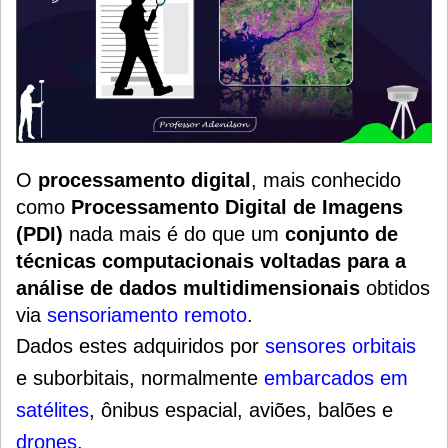
O
processamento digital
, mais conhecido
como
Processamento Digital de Imagens
(PDI
)
nada mais é do que um
conjunto de
técnicas computacionais voltadas para a
análise de dados multidimensionais
obtidos
via
sensoriamento remoto
.
Dados estes adquiridos por
sensores orbitais
e suborbitais,
normalmente
embarcados em
satélites
, ônibus espacial, aviões, balões e
drones
.