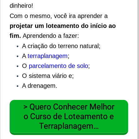
dinheiro!
Com o mesmo, você ira aprender a
projetar um loteamento do início ao
fim.
Aprendendo a fazer:
A criação do terreno natural;
A
terraplanagem
;
O
parcelamento de solo
;
O sistema viário e;
A drenagem.
> Quero Conhecer Melhor
o Curso de Loteamento e
Terraplanagem…