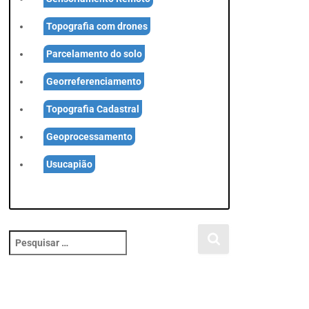
Topografia com drones
Parcelamento do solo
Georreferenciamento
Topografia Cadastral
Geoprocessamento
Usucapião
P
e
s
q
u