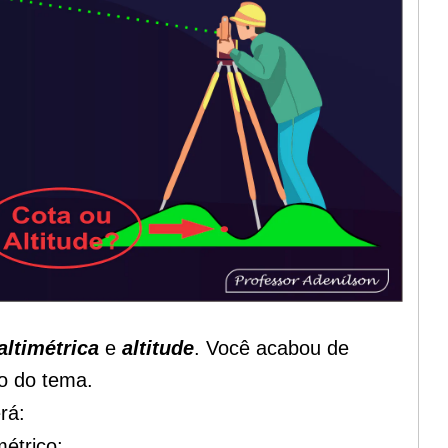
altimétrica
e
altitude
. Você acabou de
to do tema.
rá:
métrico;