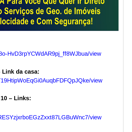
SpR8o-HvD3rpYCWdAR9pj_ff8WJbua/view
– Link da casa:
Hs18T19HtipWoEqGi0AuqbFDFQpJQke/view
 10 – Links:
sP4RESYzjxrboEGzZxxt87LGBuWnc7/view