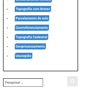
Topografia com drones
Parcelamento do solo
Georreferenciamento
Topografia Cadastral
Geoprocessamento
Usucapião
P
e
s
q
u