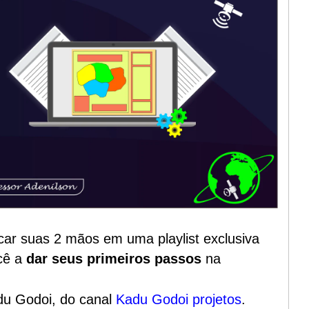
car suas 2 mãos em uma playlist exclusiva
cê a
dar seus primeiros passos
na
adu Godoi, do canal
Kadu Godoi projetos
.