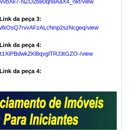
le-cvvbXk7-NZO2b80qh8AaX4_nkf/view
 Link da peça 3:
tfCdMkOsQ7rvvAFzALcNnp2szNcgeq/view
 Link da peça 4:
JTAt1XiPBdwkZKl8qvglTRJ3tGZO-/view
 Link da peça 4: