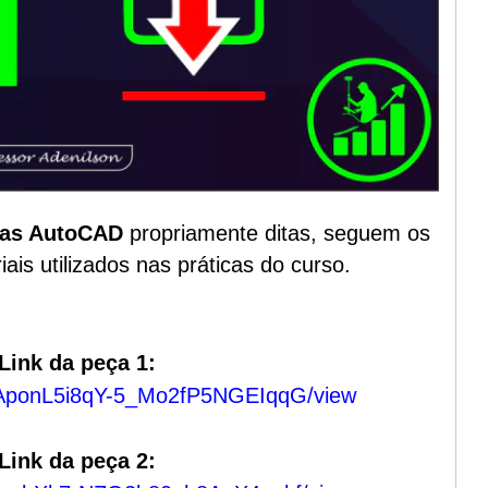
las AutoCAD
propriamente ditas, seguem os
ais utilizados nas práticas do curso.
 Link da peça 1:
frxyAponL5i8qY-5_Mo2fP5NGEIqqG/view
 Link da peça 2: