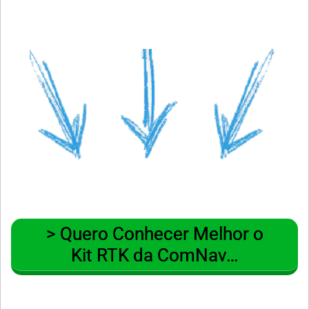
> Quero Conhecer Melhor o
Kit RTK da ComNav…