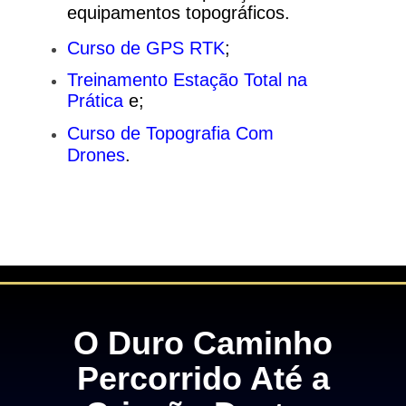
equipamentos topográficos.
Curso de GPS RTK
;
Treinamento Estação Total na
Prática
e;
Curso de Topografia Com
Drones
.
O Duro Caminho
Percorrido Até a