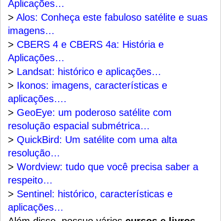
Aplicações…
>
Alos: Conheça este fabuloso satélite e suas
imagens…
>
CBERS 4 e CBERS 4a: História e
Aplicações…
>
Landsat: histórico e aplicações…
>
Ikonos: imagens, características e
aplicações….
>
GeoEye: um poderoso satélite com
resolução espacial submétrica…
>
QuickBird: Um satélite com uma alta
resolução…
>
Wordview: tudo que você precisa saber a
respeito…
>
Sentinel: histórico, características e
aplicações…
Além disso, possuo vários
cursos e livros