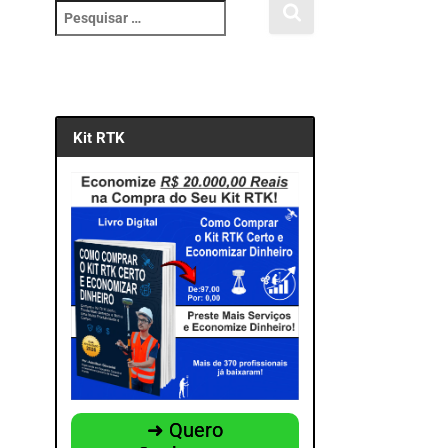
P
e
s
q
u
i
Kit RTK
s
a
r
p
o
r
:
➜ Quero