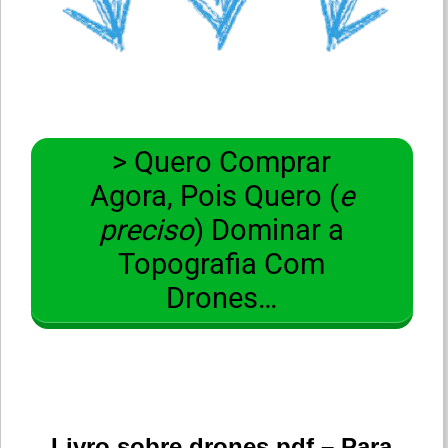
> Quero Comprar
Agora, Pois Quero (
e
preciso
) Dominar a
Topografia Com
Drones…
Livro sobre drones pdf – Para