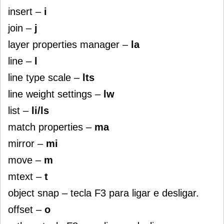
insert –
i
join –
j
layer properties manager –
la
line –
l
line type scale –
lts
line weight settings –
lw
list –
li/ls
match properties –
ma
mirror –
mi
move –
m
mtext –
t
object snap – tecla F3 para ligar e desligar.
offset –
o