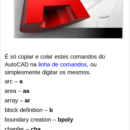
É só copiar e colar estes comandos do
AutoCAD na
linha de comandos
, ou
simplesmente digitar os mesmos.
arc –
a
area –
aa
array –
ar
block definition –
b
boundary creation –
bpoly
chanfer –
cha