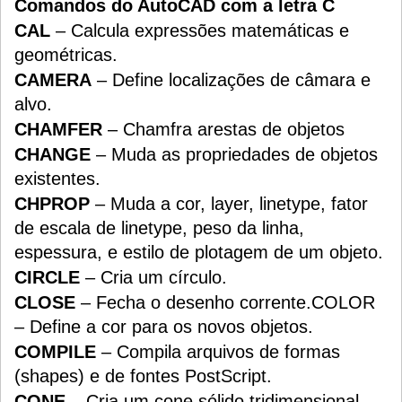
Comandos do AutoCAD com a letra C
CAL
– Calcula expressões matemáticas e
geométricas.
CAMERA
– Define localizações de câmara e
alvo.
CHAMFER
– Chamfra arestas de objetos
CHANGE
– Muda as propriedades de objetos
existentes.
CHPROP
– Muda a cor, layer, linetype, fator
de escala de linetype, peso da linha,
espessura, e estilo de plotagem de um objeto.
CIRCLE
– Cria um círculo.
CLOSE
– Fecha o desenho corrente.COLOR
– Define a cor para os novos objetos.
COMPILE
– Compila arquivos de formas
(shapes) e de fontes PostScript.
CONE
– Cria um cone sólido tridimensional.