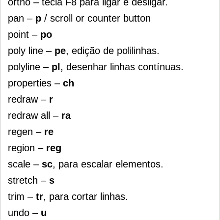
ortho – tecla F8 para ligar e desligar.
pan –
p
/ scroll or counter button
point –
po
poly line –
pe
, edição de polilinhas.
polyline –
pl
, desenhar linhas contínuas.
properties –
ch
redraw –
r
redraw all –
ra
regen –
re
region –
reg
scale –
sc
, para escalar elementos.
stretch –
s
trim –
tr
, para cortar linhas.
undo –
u