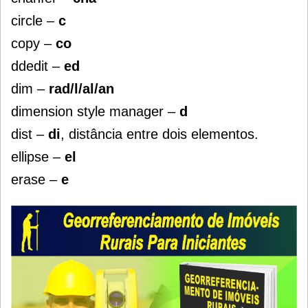
circle –
c
copy –
co
ddedit –
ed
dim –
rad/l/al/an
dimension style manager –
d
dist –
di
, distância entre dois elementos.
ellipse –
el
erase –
e