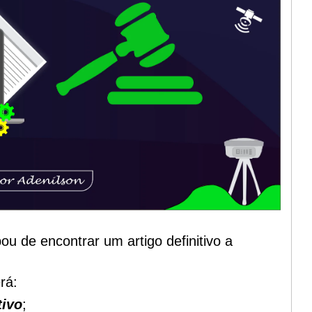
ou de encontrar um artigo definitivo a
rá:
tivo
;