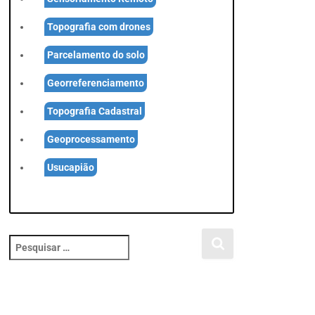
Topografia com drones
Parcelamento do solo
Georreferenciamento
Topografia Cadastral
Geoprocessamento
Usucapião
P
e
s
q
u