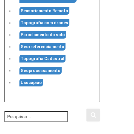
Sensoriamento Remoto
Topografia com drones
Parcelamento do solo
Georreferenciamento
Topografia Cadastral
Geoprocessamento
Usucapião
P
e
s
q