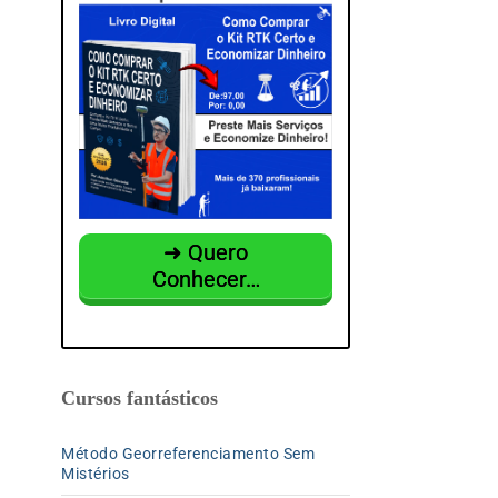
p
o
r
:
➜ Quero
Conhecer…
Cursos fantásticos
Método Georreferenciamento Sem
Mistérios