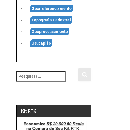
Georreferenciamento
Topografia Cadastral
Geoprocessamento
Usucapião
P
e
s
q
u
i
Kit RTK
s
a
r