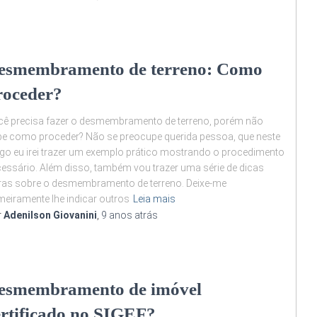
esmembramento de terreno: Como
roceder?
ê precisa fazer o desmembramento de terreno, porém não
e como proceder? Não se preocupe querida pessoa, que neste
igo eu irei trazer um exemplo prático mostrando o procedimento
essário. Além disso, também vou trazer uma série de dicas
ras sobre o desmembramento de terreno. Deixe-me
meiramente lhe indicar outros
Leia mais
r
Adenilson Giovanini
,
9 anos
atrás
esmembramento de imóvel
ertificado no SIGEF?