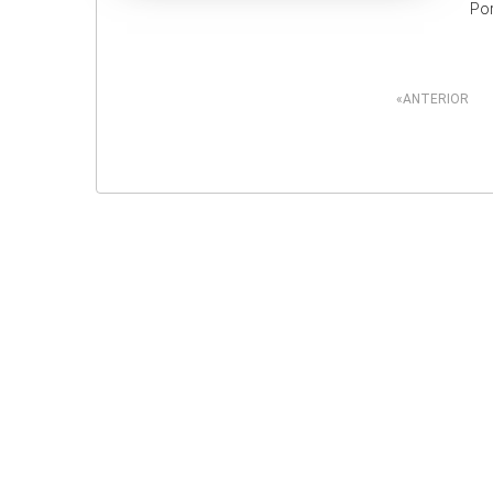
Po
Paginação
ANTERIOR
de
posts