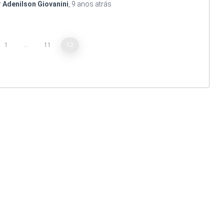
r
Adenilson Giovanini
,
9 anos
atrás
1
…
11
12