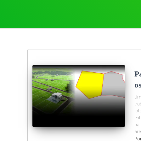
P
o
Um
tra
lo
ent
par
ár
Po