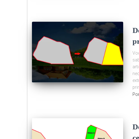
D
p
Voc
sab
art
nec
ext
pri
Po
D
c