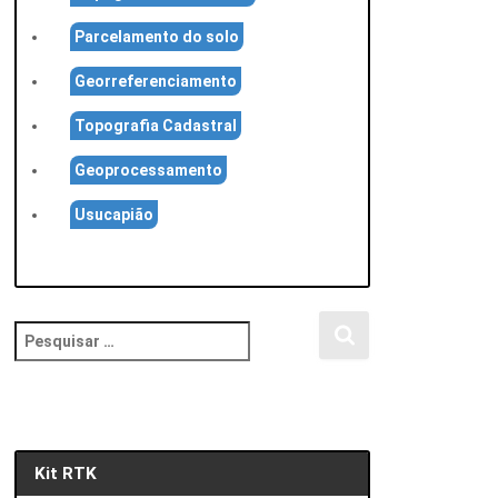
Parcelamento do solo
Georreferenciamento
Topografia Cadastral
Geoprocessamento
Usucapião
P
e
s
q
u
i
Kit RTK
s