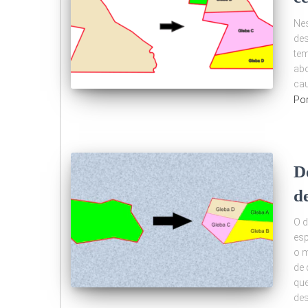
Nes
des
te
abo
cau
Po
D
de
O 
esp
o m
de 
que
de