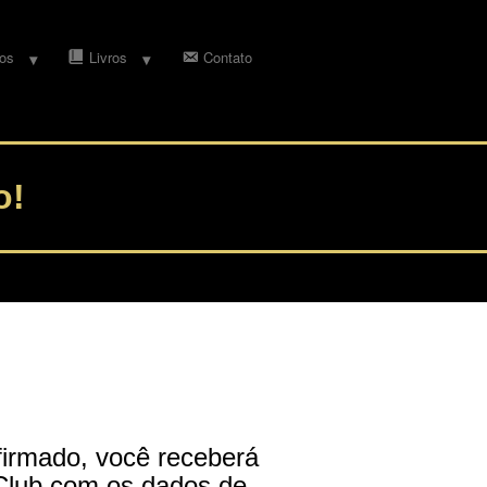
os
Livros
Contato
o!
irmado, você receberá
Club com os dados de