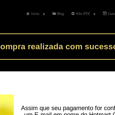
Início
Blog
Kits RTK
Curs
ompra realizada com sucess
Assim que seu pagamento for conf
um E-mail em nome do Hotmart 