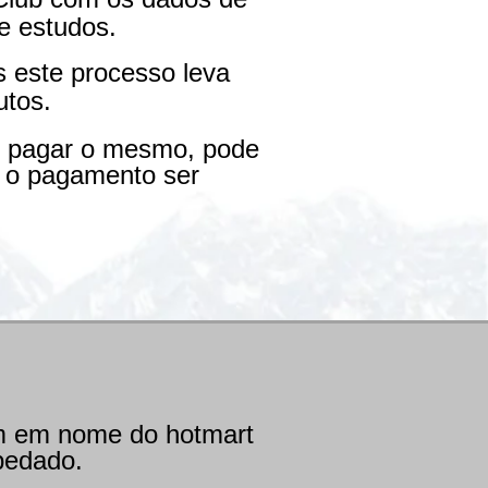
e estudos.
s este processo leva
tos.
e pagar o mesmo, pode
a o pagamento ser
.
m em nome do hotmart
pedado.