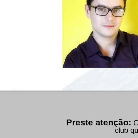
Preste atenção:
O
club q