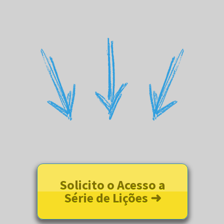
Solicito o Acesso a
Série de Lições ➜