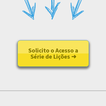
Solicito o Acesso a
Série de Lições ➜