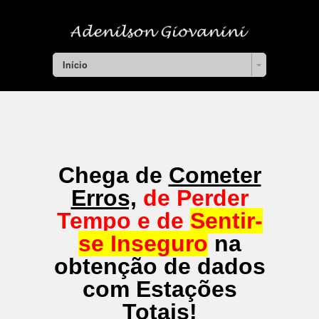
Início
Chega de
Cometer
Erros,
de Perder
Tempo e de
Sentir-
se Inseguro
na
obtenção de dados
com Estações
Totais!