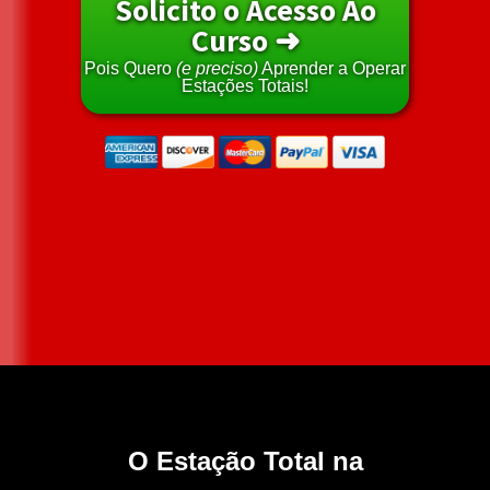
Solicito o Acesso Ao
Curso ➜
Pois Quero
(e preciso)
Aprender a Operar
Estações Totais!
O Estação Total na