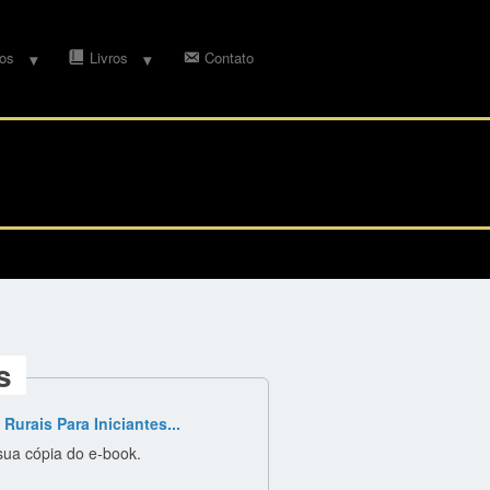
os
Livros
Contato
s
urais Para Iniciantes...
sua cópia do e-book.