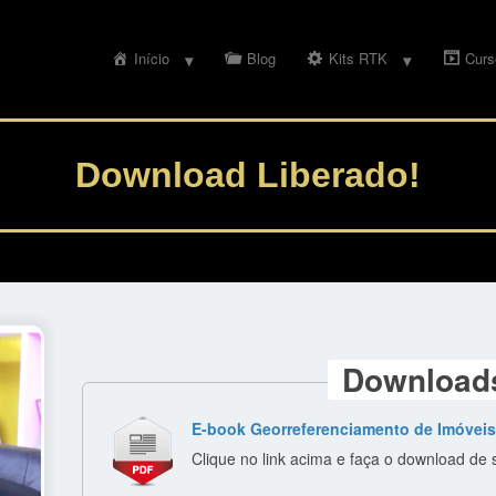
Início
Blog
Kits RTK
Curs
Download Liberado!
Download
E-book Georreferenciamento de Imóveis R
Clique no link acima e faça o download de 