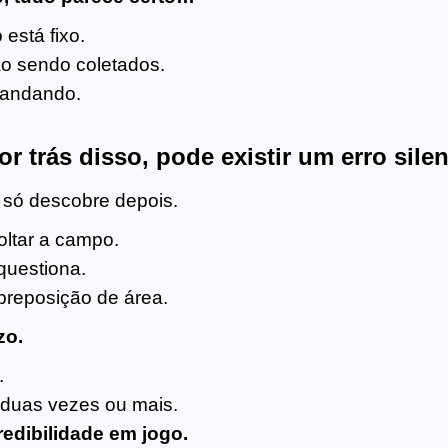
está fixo.
o sendo coletados.
 andando.
r trás disso, pode existir um erro sile
 só descobre depois.
ltar a campo.
questiona.
breposição de área.
zo.
.
 duas vezes ou mais.
redibilidade em jogo.