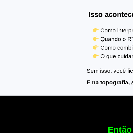
Isso acontec
Como interpre
Quando o RT
Como combina
O que cuidar
Sem isso, você fi
E na topografia,
Então 