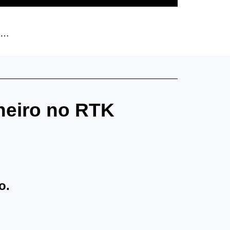
do…
nheiro no RTK
o.