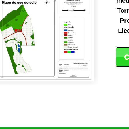
med
Tor
Pr
Lic
C