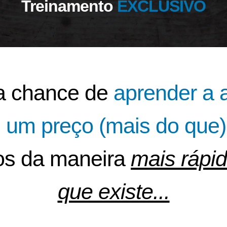
Treinamento
EXCLUSIVO
a chance de
aprender a a
um preço (mais do que) 
os da maneira
mais rápid
que existe...