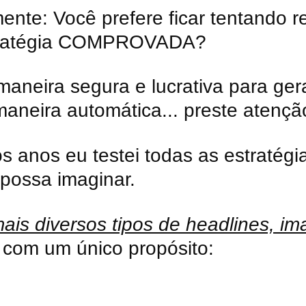
nte: Você prefere ficar tentando re
tratégia COMPROVADA?
aneira segura e lucrativa para ger
maneira automática... preste atençã
s anos eu testei todas as estratég
possa imaginar.
is diversos tipos de headlines, im
 com um único propósito: