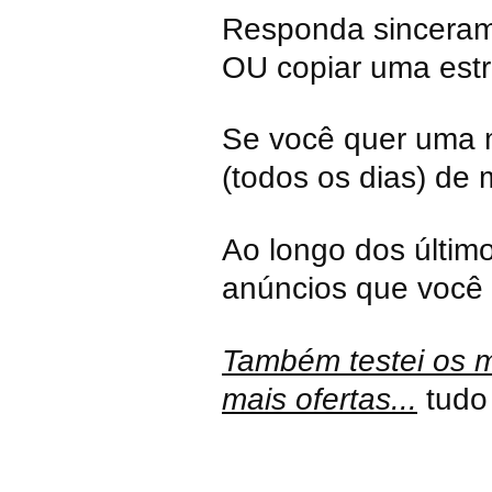
Responda sincerame
OU copiar uma es
Se você quer uma m
(todos os dias) de 
Ao longo dos último
anúncios que você 
Também testei os ma
mais ofertas...
tudo