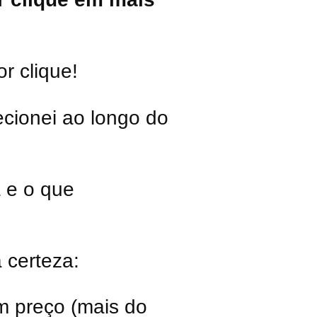
r clique!
cionei ao longo do
a e o que
 certeza:
m preço (mais do