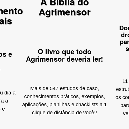
A Bíblia do
mento
Agrimensor
ais
Dom
dr
par
s
O livro que todo
os e
Agrimensor deveria ler!
o
11
Mais de 547 estudos de caso,
estru
u dia a
conhecimentos práticos, exemplos,
os co
ra a
aplicações, planilhas e chacklists a 1
par
s e
clique de distância de você!!
ve