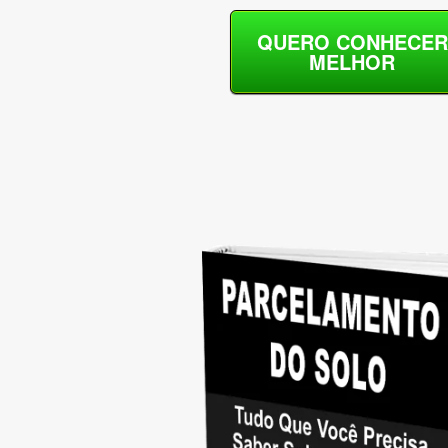
QUERO CONHECER
MELHOR