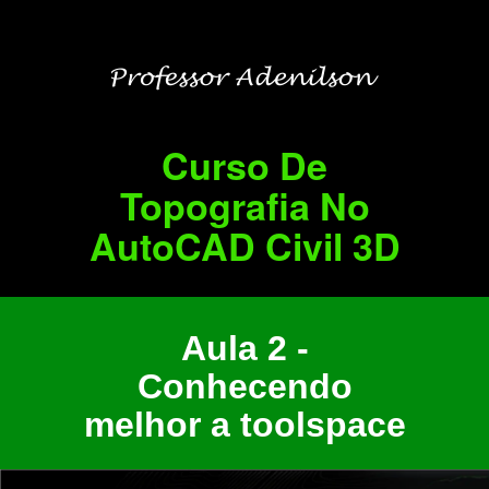
Curso De
Topografia No
AutoCAD Civil 3D
Aula 2 -
Conhecendo
melhor a toolspace