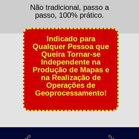
Não tradicional, passo a
passo, 100% prático.
Indicado para
Qualquer Pessoa que
Queira Tornar-se
Independente na
Produção de Mapas e
na Realização de
Operações de
Geoprocessamento!