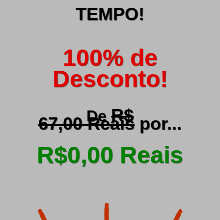
TEMPO!
100% de
Desconto!
R$
De
67,00 Reais
por...
R$0,00 Reais